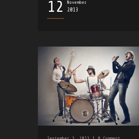
12
November
2013
September 3, 2013
|
0
Comment