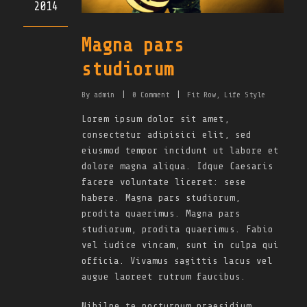
2014
Magna pars
studiorum
By
admin
|
0
Comment
|
Fit Row
,
Life Style
Lorem ipsum dolor sit amet,
consectetur adipisici elit, sed
eiusmod tempor incidunt ut labore et
dolore magna aliqua. Idque Caesaris
facere voluntate liceret: sese
habere. Magna pars studiorum,
prodita quaerimus. Magna pars
studiorum, prodita quaerimus. Fabio
vel iudice vincam, sunt in culpa qui
officia. Vivamus sagittis lacus vel
augue laoreet rutrum faucibus.
Nihilne te nocturnum praesidium