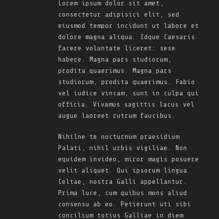
Lorem ipsum dolor sit amet,
consectetur adipisici elit, sed
eiusmod tempor incidunt ut labore et
dolore magna aliqua. Idque Caesaris
facere voluntate liceret: sese
habere. Magna pars studiorum,
prodita quaerimus. Magna pars
studiorum, prodita quaerimus. Fabio
vel iudice vincam, sunt in culpa qui
officia. Vivamus sagittis lacus vel
augue laoreet rutrum faucibus.
Nihilne te nocturnum praesidium
Palati, nihil urbis vigiliae. Non
equidem invideo, miror magis posuere
velit aliquet. Qui ipsorum lingua
Celtae, nostra Galli appellantur.
Prima luce, cum quibus mons aliud
consensu ab eo. Petierunt uti sibi
concilium totius Galliae in diem