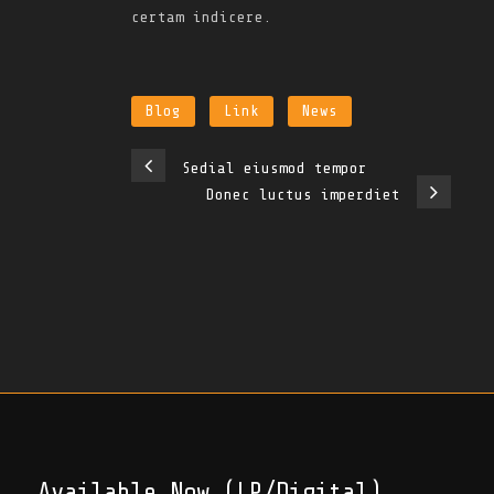
certam indicere.
Blog
Link
News
Sedial eiusmod tempor
Donec luctus imperdiet
Available Now (LP/Digital)