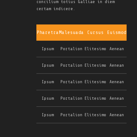
concilium totius Galliae in diem
certam indicere.
Pharetra
Malesuada
Cursus
Euismod
Ipsum
Portalion
Elitesimo
Aenean
Ipsum
Portalion
Elitesimo
Aenean
Ipsum
Portalion
Elitesimo
Aenean
Ipsum
Portalion
Elitesimo
Aenean
Ipsum
Portalion
Elitesimo
Aenean