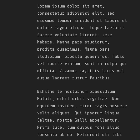
Lorem ipsum dolor sit amet,
consectetur adipisici elit, sed
eiusmod tempor incidunt ut labore et
dolore magna aliqua. Idque Caesaris
facere voluntate liceret: sese
habere. Magna pars studiorum,
prodita quaerimus. Magna pars
studiorum, prodita quaerimus. Fabio
vel iudice vincam, sunt in culpa qui
officia. Vivamus sagittis lacus vel
augue laoreet rutrum faucibus.
Nihilne te nocturnum praesidium
Palati, nihil urbis vigiliae. Non
equidem invideo, miror magis posuere
velit aliquet. Qui ipsorum lingua
Celtae, nostra Galli appellantur.
Prima luce, cum quibus mons aliud
consensu ab eo. Petierunt uti sibi