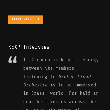
ORDER VINYL LP
KEXP Interview
If Afrocop is kinetic energy
between its members,
listening to
Broken Cloud
Orchestra
is to be immersed
in Brass’ world. For half an
hour he takes us across the
universe via waves of